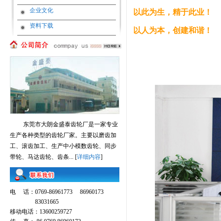
企业文化
以此为生，精于此业！
资料下载
以人为本，创建和谐！
东莞市大朗金盛泰齿轮厂是一家专业
生产各种类型的齿轮厂家。主要以磨齿加
工、滚齿加工、生产中小模数齿轮、同步
带轮、马达齿轮、齿条... [
详细内容
]
电 话：0769-86961773 86960173
83031665
移动电话：13600259727