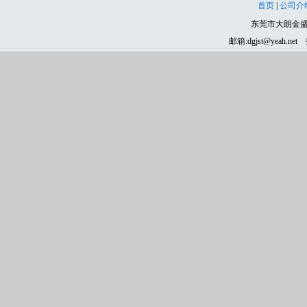
首页
|
公司介
东莞市大朗金盛
邮箱:dgjst@yeah
齿轮、东莞齿轮、磨齿加工、滚齿加工