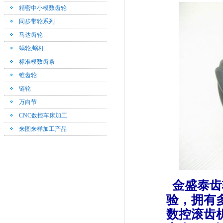
精密中小模数齿轮
同步带轮系列
马达齿轮
蜗轮,蜗杆
标准模数齿条
锥齿轮
链轮
万向节
CNC数控车床加工
来图来样加工产品
金盛泰齿
验，拥有
数控滚齿